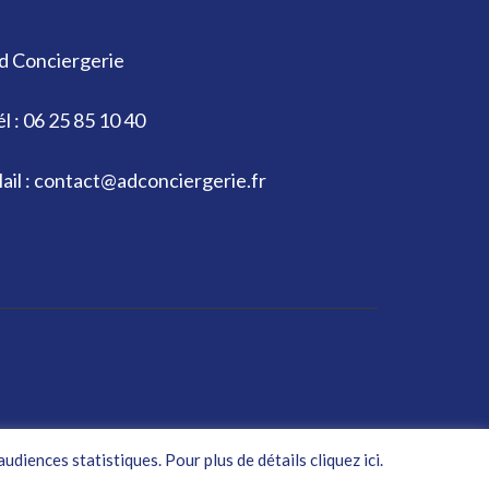
d Conciergerie
él : 06 25 85 10 40
ail : contact@adconciergerie.fr
ress
.
Politique de confidentialité
diences statistiques. Pour plus de détails cliquez ici.