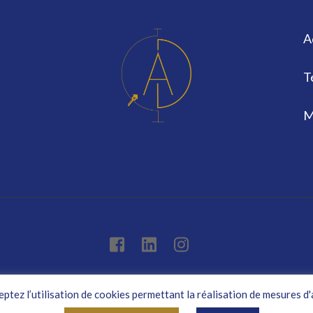
A
T
M
GERIE
.
School Zone | Dévelopé par
Thème Rara
. Propulsé par
WordP
ptez l’utilisation de cookies permettant la réalisation de mesures d'au